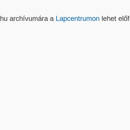
.hu archívumára a
Lapcentrumon
lehet előf