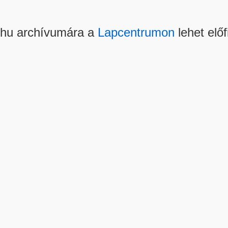
.hu archívumára a
Lapcentrumon
lehet előf