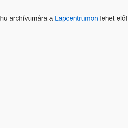
.hu archívumára a
Lapcentrumon
lehet előf