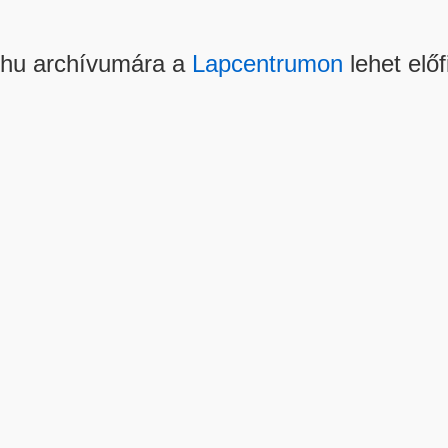
.hu archívumára a
Lapcentrumon
lehet előf