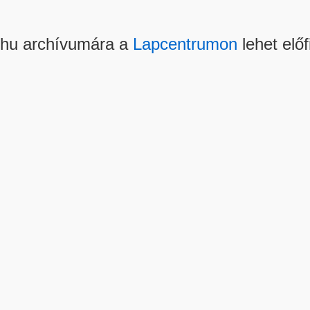
.hu archívumára a
Lapcentrumon
lehet előf