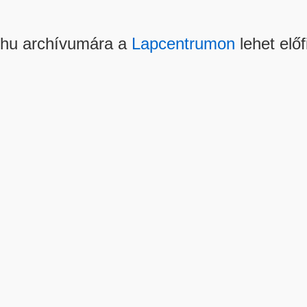
.hu archívumára a
Lapcentrumon
lehet előf