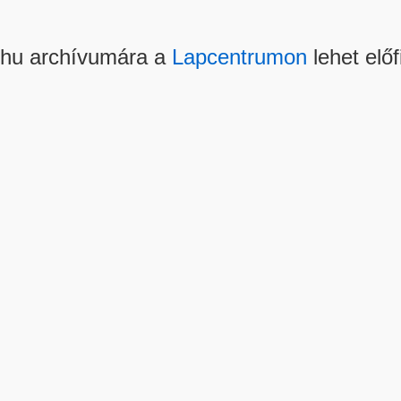
.hu archívumára a
Lapcentrumon
lehet előf