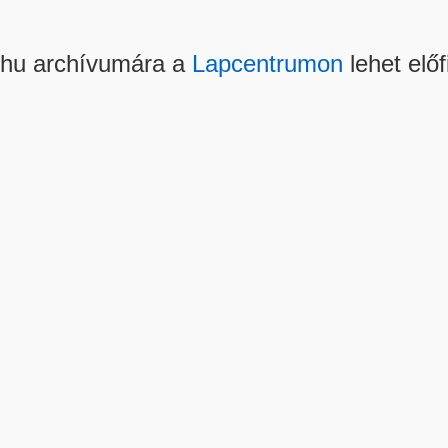
.hu archívumára a
Lapcentrumon
lehet előf