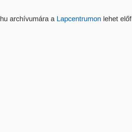
.hu archívumára a
Lapcentrumon
lehet előf