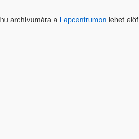
.hu archívumára a
Lapcentrumon
lehet előf