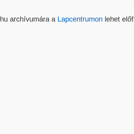
.hu archívumára a
Lapcentrumon
lehet előf