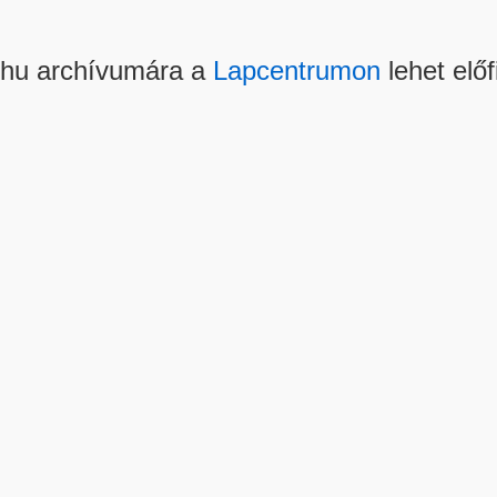
.hu archívumára a
Lapcentrumon
lehet előf