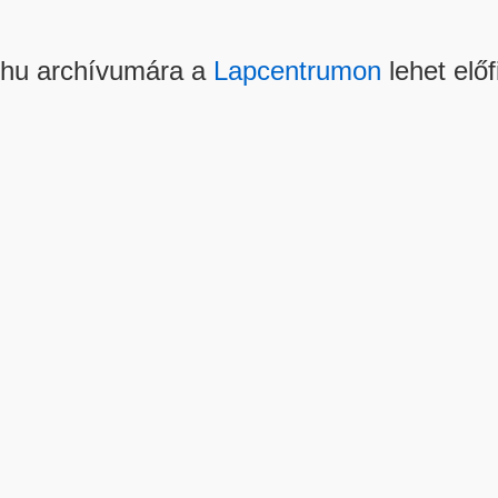
.hu archívumára a
Lapcentrumon
lehet előf