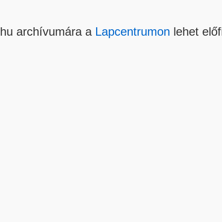
.hu archívumára a
Lapcentrumon
lehet előf