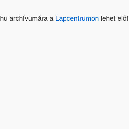
.hu archívumára a
Lapcentrumon
lehet előf