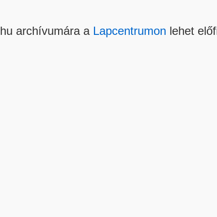
.hu archívumára a
Lapcentrumon
lehet előf