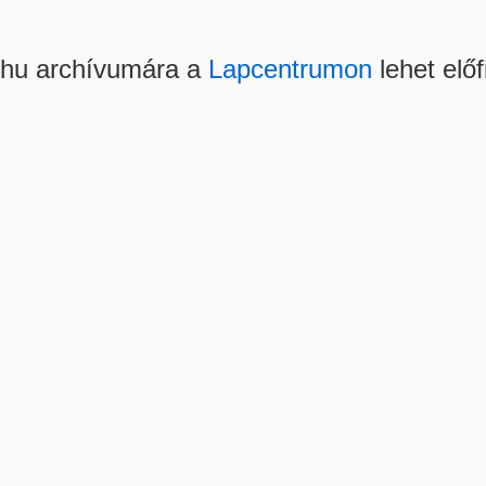
.hu archívumára a
Lapcentrumon
lehet előf