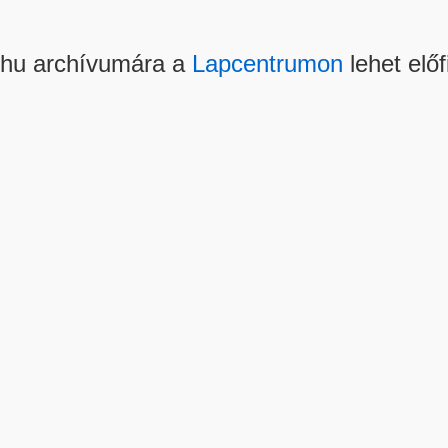
.hu archívumára a
Lapcentrumon
lehet előf