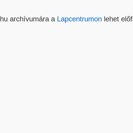
.hu archívumára a
Lapcentrumon
lehet előf