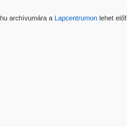
.hu archívumára a
Lapcentrumon
lehet előf