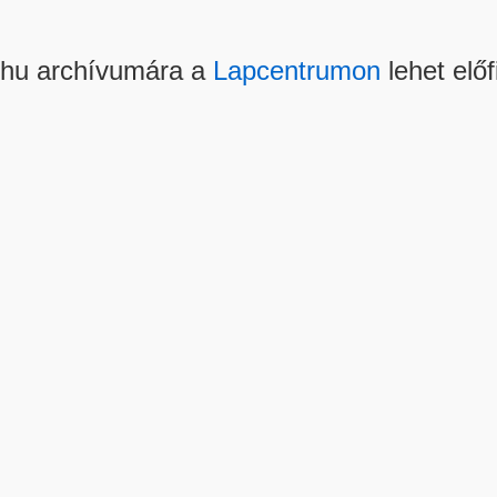
.hu archívumára a
Lapcentrumon
lehet előf