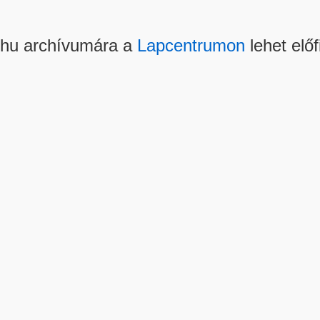
.hu archívumára a
Lapcentrumon
lehet előf