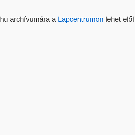
.hu archívumára a
Lapcentrumon
lehet előf