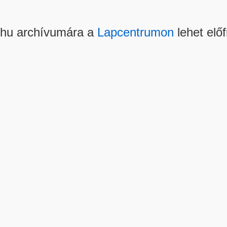
.hu archívumára a
Lapcentrumon
lehet előf